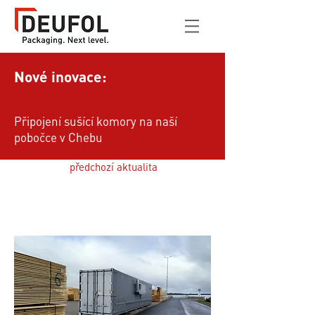
Nové inovace:
Připojení sušící komory na naší
pobočce v Chebu
předchozí aktualita