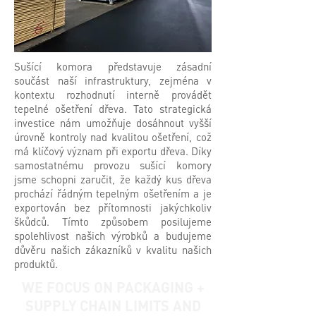
Sušící komora představuje zásadní
součást naší infrastruktury, zejména v
kontextu rozhodnutí interně provádět
tepelné ošetření dřeva. Tato strategická
investice nám umožňuje dosáhnout vyšší
úrovně kontroly nad kvalitou ošetření, což
má klíčový význam při exportu dřeva. Díky
samostatnému provozu sušící komory
jsme schopni zaručit, že každý kus dřeva
prochází řádným tepelným ošetřením a je
exportován bez přítomnosti jakýchkoliv
škůdců. Tímto způsobem posilujeme
spolehlivost našich výrobků a budujeme
důvěru našich zákazníků v kvalitu našich
produktů.
WE FOCUS ON PACKAGING +
SUPPLY CHAIN LIMITS AND