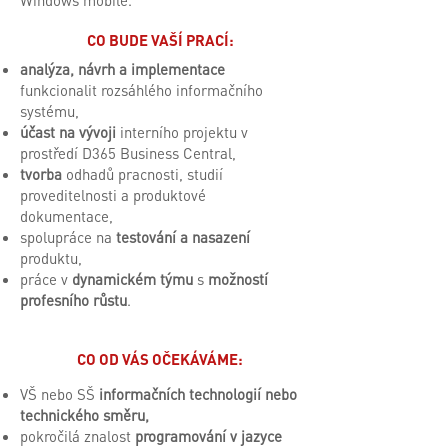
Windows mobile.
CO BUDE VAŠÍ PRACÍ:
analýza, návrh a implementace
funkcionalit rozsáhlého informačního
systému,
účast na vývoji
interního projektu v
prostředí D365 Business Central,
tvorba
odhadů pracnosti, studií
proveditelnosti a produktové
dokumentace,
spolupráce na
testování a nasazení
produktu,
práce v
dynamickém týmu
s
možností
profesního růstu
.
CO OD VÁS OČEKÁVÁME:
VŠ nebo SŠ
informačních technologií nebo
technického směru,
pokročilá znalost
programování v jazyce