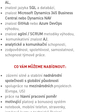
AL,
znalost jazyka
SQL
a databází,
znalost
Microsoft Dynamics 365 Business
Central nebo Dynamics NAV
znalost
GitHub
nebo
Azure DevOps
výhodou,
znalost
agilní / SCRUM
metodiky výhodou,
komunikativní znalost
AJ
,
analytické a komunikační
schopnosti,
zodpovědnost, spolehlivost, samostatnost,
schopnost týmové práce.
CO VÁM MŮŽEME NABÍDNOUT:
zázemí silné a stabilní
nadnárodní
společnosti s globální působnost
í
spolupráce na
mezinárodních
projektech
(Evropa, US)
práce na
hlavní pracovní poměr
motivující
platový a bonusový systém
notebook, mobilní telefon, stravenky,