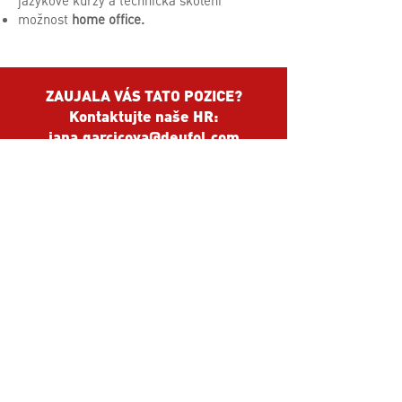
jazykové kurzy a technická školení
možnost
home office.
ZAUJALA VÁS TATO POZICE?
Kontaktujte naše HR:
jana.garcicova@deufol.com
WE FOCUS ON PACKAGING +
SUPPLY CHAIN LIMITS AND
REMOVE THEM
© 2026
Deufol Česká republika s.r.o.
SpeakUp - Whistleblowing
Plynárenská 499/1, 602 00 Brno, Česká