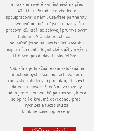
a po celém světě zaměstnáváme přes
4000 lidí. Pokud se rozhodnete
spolupracovat s námi, uzavřete partnerství
se světově nejpočetnější sítí inženýrů a
pracovníků, kteří se zabývají průmyslovým
balením. V České republice se
soustřeďujeme na navrhování a výrobu
exportních obalů, logistické služby a vývoj
IT řešení pro dodavatelský řetězec.
Nabízíme jedinečná řešení založená na
dlouhodobých zkušenostech, velkém
množství zabalených produktů, přesných
datech a inovaci. S našimi zákazníky
udržujeme dlouhodobá partnerství, která
se opírají o kvalitně odvedenou práci,
rychlost a flexibilitu za
konkurenceschopné ceny.
Přečte si o nás víc