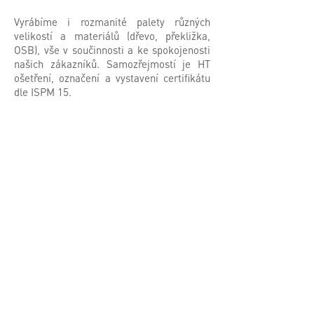
Vyrábíme i rozmanité palety různých
velikostí a materiálů (dřevo, překližka,
OSB), vše v součinnosti a ke spokojenosti
našich zákazníků. Samozřejmostí je HT
ošetření, označení a vystavení certifikátu
dle ISPM 15.
WE FOCUS ON PACKAGING +
SUPPLY CHAIN LIMITS AND
REMOVE THEM
© 2026
Deufol Česká republika s.r.o.
SpeakUp - Whistleblowing
Plynárenská 499/1, 602 00 Brno, Česká
republika